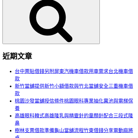
尋
關
鍵
字:
近期文章
台中票貼借錢另附屏東汽機車借款用車需求台北機車借
款
新竹當舖提供新竹小額借款與竹北當舖安全三重機車借
款
桃園沙發當舖授信條件桃園眼科專業抽化糞池與電梯保
養
高雄眼科韓式高雄隆乳與精靈針的童顏針配合三段式隆
鼻
樹林支票借款準備龜山當舖流程竹東借錢分享電動麻將
桌