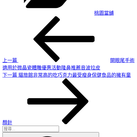
桃園當舖
上
文
一
章
篇
導
文
章
覽
上一篇
開眼尾手術
適用於微晶瓷體雕優惠活動隆鼻推薦音波拉皮
下
下一篇
貓旅館非常高的吃巧克力最受瘦身保健食品的擁有童
一
篇
文
章
顏針
搜
搜
尋