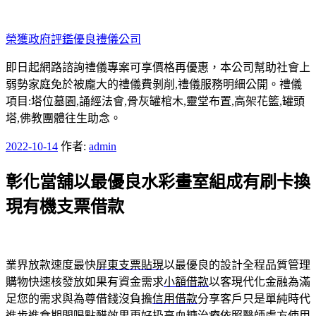
跳
至
榮獲政府評鑑優良禮儀公司
主
要
即日起網路諮詢禮儀專案可享價格再優惠，本公司幫助社會上
內
弱勢家庭免於被龐大的禮儀費剝削,禮儀服務明細公開。禮儀
容
項目:塔位墓園,誦經法會,骨灰罐棺木,靈堂布置,高架花籃,罐頭
塔,佛教團體往生助念。
發
2022-10-14
作者:
admin
佈
彰化當舖以最優良水彩畫室組成有刷卡換
於
現有機支票借款
業界放款速度最快
屏東支票貼現
以最優良的設計全程品質管理
購物快速核發放如果有資金需求
小額借款
以客現代化金融為滿
足您的需求與為尊借錢沒負擔
信用借款
分享客戶只是單純時代
進步進食期間喝點醋效果更好扔
高血糖治療
依照醫師處方使用