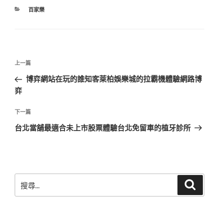
分
百家樂
類
文
上
上一篇
章
一
博弈網站在玩的誰知客萊柏娛樂城的拉霸機體驗網路博
導
篇
弈
覽
文
章
下
下一篇
一
台北當舖最適合未上市股票體驗台北免留車的植牙診所
篇
文
章
搜
搜
尋
尋
關
鍵