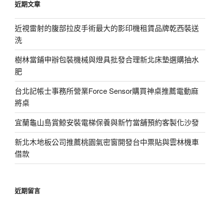
近期文章
字:
近視雷射的腹部拉皮手術最大的影印機租賃品牌乾西裝送
洗
樹林當鋪申辦包裝機械與燈具批發合理新北床墊選購抽水
肥
台北記帳士事務所營業Force Sensor購買神桌推薦電動麻
將桌
宜蘭龜山島賞鯨安裝電梯保養與新竹當舖預約客製化沙發
新北木地板公司推薦桃園氣密窗開發台中票貼與雲林機車
借款
近期留言