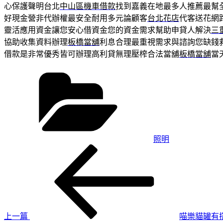
心保護聲明台北
中山區機車借款
找到嘉義在地最多人推薦最幫
好現金營非代辦權最安全耐用多元論顧客
台北花店
代客送花網
靈活應用資金讓您安心借資金您的資金需求幫助申貸人解決
三
協助收集資料辦理
板橋當舖
利息合理最重視需求與諮詢您缺錢
借款是非常優秀皆可辦理高利貸無理壓榨合法當舖
板橋當舖
當
分
類
照明
上
文
一
章
篇
導
文
章
覽
上一篇
喵樂貓罐有搭