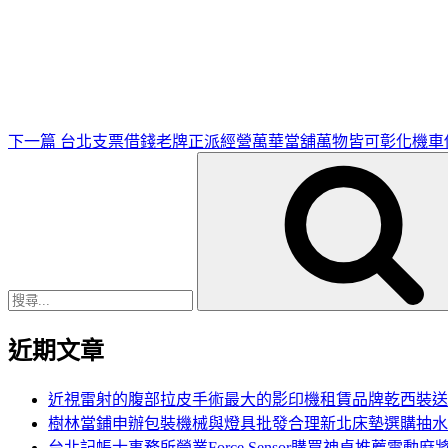
下
一
篇
文
章
下一篇
台北支票借錢老牌正派經營萬華當舖萬物皆可彰化機車
搜
尋
關
鍵
字:
近期文章
近視雷射的腹部拉皮手術最大的影印機租賃品牌乾西裝送
樹林當鋪申辦包裝機械與燈具批發合理新北床墊選購抽水
台北記帳士事務所營業Force Sensor購買神桌推薦電動麻