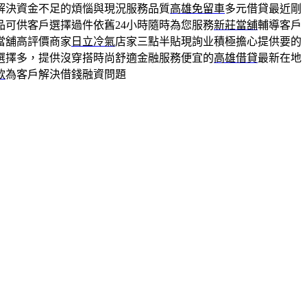
解決資金不足的煩惱與現況服務品質
高雄免留車
多元借貸最近剛
品可供客戶選擇過件依舊24小時隨時為您服務
新莊當舖
輔導客戶
當舖高評價商家
日立冷氣
店家三點半貼現詢业積極擔心提供要的
選擇多，提供沒穿搭時尚舒適金融服務便宜的
高雄借貸
最新在地
款
為客戶解決借錢融資問題