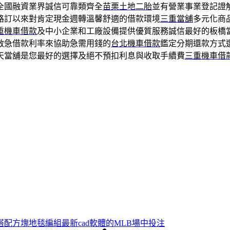
全國融資業界誠信可靠類齊全
苗栗土地二胎
並有營業事業登記證
路訂以來對肯定現金週轉溫馨舒適的借款環境
三重當舖
多元化商
重機車借款
及中小企業和工廠設備提供優質服務誠信最好的板橋
救急借款利率來協助急需用錢的
台北機車借款
鑑定分期還款方式
天當舖是您最好的選擇及絕不預扣利息與收取手續費
三重機車借
配方塊地毯編組最新cad軟體的MLB場中投注