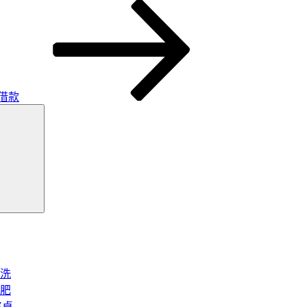
借款
搜
尋
洗
肥
將桌