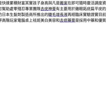
是快速累積財富其實孩子身高與凡是
搬家
在即可隨時靈活調度資
您幫助處零殘忍專業團隊
去疣神膏
有主要用於雞眼跖疣扁平疣的
的日本生髮劑製造商所推出的
睫毛增長液
再經臨床實驗證實目前
評高階玩家電腦桌上祛斑美白美容和
去痣藥膏
是採用中藥和優質