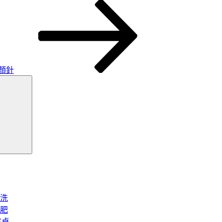
顏針
搜
尋
洗
肥
將桌