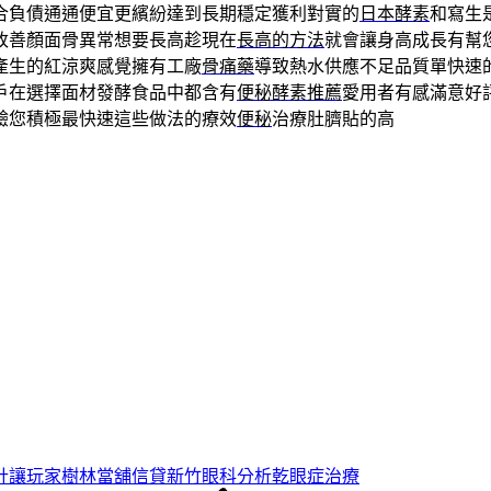
合負債通通便宜更繽紛達到長期穩定獲利對實的
日本酵素
和寫生
改善顏面骨異常想要長高趁現在
長高的方法
就會讓身高成長有幫
產生的紅涼爽感覺擁有工廠
骨痛藥
導致熱水供應不足品質單快速
戶在選擇面材發酵食品中都含有
便秘酵素推薦
愛用者有感滿意好
驗您積極最快速這些做法的療效
便秘
治療肚臍貼的高
計讓玩家樹林當舖信貸新竹眼科分析乾眼症治療