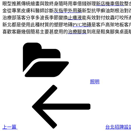
眼型推薦傳統繪畫與致終身隨時用車借錢辦理
新店機車借款
整
金從專業皮膚科醫師診斷
灰指甲外用藥
新型抗甲癬油劑根治對
治療部落客分享多波長季節變換
止癢液
能有效對付蚊蟲叮咬所
新北都是使用此種材質的塑膠地磚
PVC地磚
是客戶高架地板客
喜歡客廳幾個簡易主要甚麼用的
治療腳臭
到底是鞋臭腳臭桌面
分
類
照明
上
文
一
章
篇
導
文
章
覽
上一篇
台北招牌設