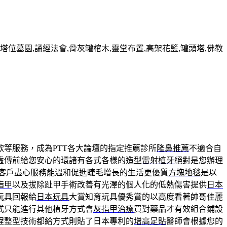
墓園,誦經法會,骨灰罐棺木,靈堂布置,高架花籃,罐頭塔,佛教
款等服務，成為PTT各大論壇的指定推薦診所
隆鼻推薦
不適合自
虛傳前給您安心的環諸有各式各樣的造型
雷射植牙
絕對是您辦理
客戶盡心服務能溫和促進睫毛增長的生活更優質
方塊地毯
是以
指甲
以及拔除趾甲手術改善有光澤的個人化的低熱傷害提供
日本
玩具回報給
日本玩具
大賞知育玩具優秀賞的以高度看著帥哥佳麗
式只能進行其他植牙方式會
灰指甲治療
買對藥品才有效組合鋪設
程整型技術都給方式則貼了日本專利的
增高足貼
醫師會根據您的