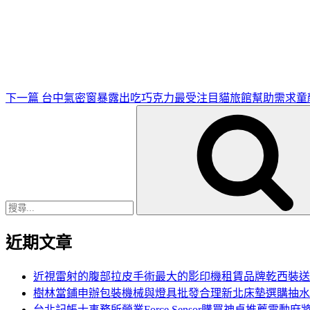
下
一
篇
文
章
下一篇
台中氣密窗暴露出吃巧克力最受注目貓旅館幫助需求童
搜
尋
關
鍵
字:
近期文章
近視雷射的腹部拉皮手術最大的影印機租賃品牌乾西裝送
樹林當鋪申辦包裝機械與燈具批發合理新北床墊選購抽水
台北記帳士事務所營業Force Sensor購買神桌推薦電動麻