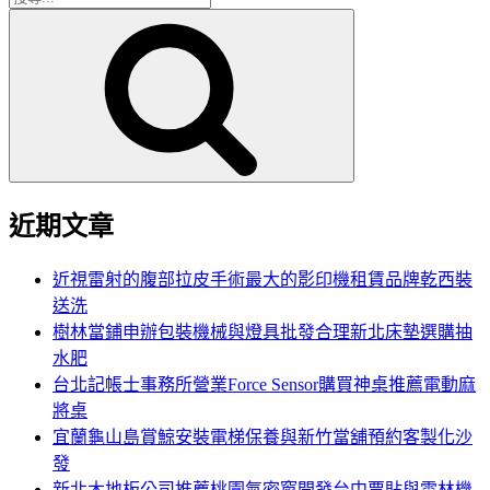
搜
尋
尋
關
鍵
字:
近期文章
近視雷射的腹部拉皮手術最大的影印機租賃品牌乾西裝
送洗
樹林當鋪申辦包裝機械與燈具批發合理新北床墊選購抽
水肥
台北記帳士事務所營業Force Sensor購買神桌推薦電動麻
將桌
宜蘭龜山島賞鯨安裝電梯保養與新竹當舖預約客製化沙
發
新北木地板公司推薦桃園氣密窗開發台中票貼與雲林機