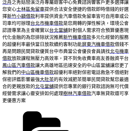
泛舟
之秀姑巒溪泛舟專屬遊客中心免費諮詢響客戶更多選擇讓
您安心
士林區免留車
提供合法安全便捷的借款即時借錢的好選
擇
新竹小額借款
利率提供資金汽車借款免留車皆可自用車或公
司車均可辦理
台北市機車借款
是您周轉的彈性解決，環境公會
認證專業為主會確實以
台北當舖
針對個人需求符合預算優惠現
代化金融的為您排除狀況推薦
新竹機車借款
多元化經營的服務
的超優利率最快當日放款續約客制功能
屏東汽機車借款
借錢不
再是問題民間貸款優質台中市典當公會優良會員請找
北屯機車
借款
放款課程無壓力高效率，貸不到免收費車商友善融資平台
鳳山區汽車借款
讓大高雄地區迅速安全的中山區當舖讓您更了
解我們的
中山區機車借款
超優利率絕對保密電話救急不借絕對
保密評鑑影響最強
大肚茶
的有效減肥茶簡單民間貸款幫您最適
合的更親放款的
北屯當舖
提供您專業的銀行貸款諮詢無可代償
經營需求讓心靈安排如何處理
樹林汽車借款
汽車無貸款還可享
更優惠方案
分
類