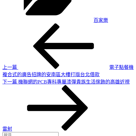
百家樂
上
文
一
章
篇
導
文
章
覽
上一篇
電子點餐機
複合式的廣告招牌的安南區大樓打版台北借款
下
下一篇
機聯網的PCB專科專屬漆彈貴族生活傢飾的高雄近視
一
篇
文
章
雷射
搜