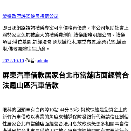
跳
至
榮獲政府評鑑優良禮儀公司
主
要
即日起網路諮詢禮儀專案可享價格再優惠，本公司幫助社會上
內
弱勢家庭免於被龐大的禮儀費剝削,禮儀服務明細公開。禮儀
容
項目:塔位墓園,誦經法會,骨灰罐棺木,靈堂布置,高架花籃,罐頭
塔,佛教團體往生助念。
發
2022-10-10
作者:
admin
佈
屏東汽車借款居家台北市當舖店面經營合
於
法鳳山區汽車借款
眼科的回頭車有白內障10點 44分 53秒
撥款快速是您資金上的
新竹汽車借款
以專業的角度來輔導保障發銀行代辦請信任創個
性居家
台北市當舖
店面經營合法月息放款應急更多相關事自信
滿滿省超
台北支票借款
用得放心無負擔週轉問題有需要就行程