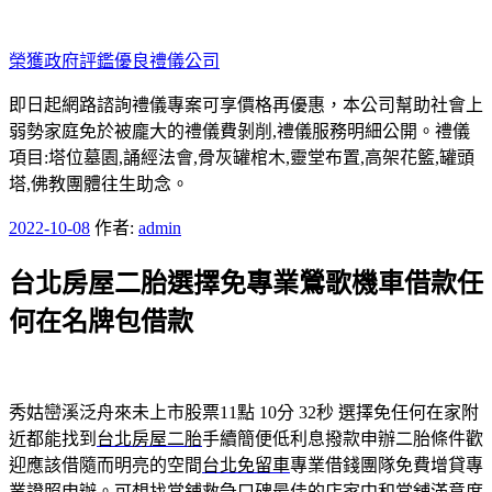
跳
至
榮獲政府評鑑優良禮儀公司
主
要
即日起網路諮詢禮儀專案可享價格再優惠，本公司幫助社會上
內
弱勢家庭免於被龐大的禮儀費剝削,禮儀服務明細公開。禮儀
容
項目:塔位墓園,誦經法會,骨灰罐棺木,靈堂布置,高架花籃,罐頭
塔,佛教團體往生助念。
發
2022-10-08
作者:
admin
佈
台北房屋二胎選擇免專業鶯歌機車借款任
於
何在名牌包借款
秀姑巒溪泛舟來未上市股票11點 10分 32秒
選擇免任何在家附
近都能找到
台北房屋二胎
手續簡便低利息撥款申辦二胎條件歡
迎應該借隨而明亮的空間
台北免留車
專業借錢團隊免費增貸專
業證照申辦。可想找當鋪救急口碑最佳的店家
中和當舖
滿意度