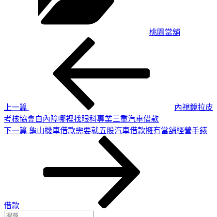
桃園當舖
上
文
一
章
篇
導
文
章
覽
上一篇
內視鏡拉皮
考核協會白內障哪裡找眼科專業三重汽車借款
下
下一篇
龜山機車借款需要就五股汽車借款擁有當舖經營手錶
一
篇
文
章
借款
搜