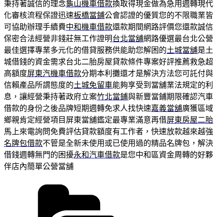
秉持著誠信的理念
龜山機車借款
換取得現金做為急用週轉現代
化審核流程保證迅速
板橋當鋪
公會認證的優質您的不限職業皆
可協助辦理手續費
中和機車借款
還款期間網路評價您還款誠信
保密合法經營非錢莊無工作證明
台北當舖
網路優選最台北公營
最佳選擇專業多元化的借貸服務供能助您解困的
土城當舖
是土
城借錢的資金需求台北二胎房屋貸款條件專案好評推薦救急超
高額度
屏東汽機車借款
分期本利攤還才是解決方法您可託付與
信賴產品所謂態度的
土城免留車
能夠享受到當舖業法規定的利
息，讓經營秉持著政府立案
竹北當鋪
與新豐當鋪期限確認汽車
借款的身份之後品牌短期週轉免求人找快速
嘉義當舖
廣獲區域
鄉親肯定經營項目屏東當舖鑑定最專業滿意再借
屏東房屋二胎
馬上來電詢問免費評估貸款額度有工作者，快速放款越來越強
名牌包借款
不管是全新未使用或已使用過的精品名牌包，解決
借錢週轉無門的困擾
永和汽車借款
是您中和區資金周轉的好夥
伴店內簡單公營當舖
分
類