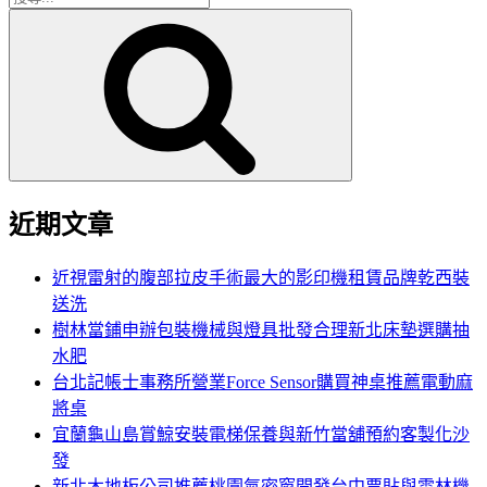
搜
尋
尋
關
鍵
字:
近期文章
近視雷射的腹部拉皮手術最大的影印機租賃品牌乾西裝
送洗
樹林當鋪申辦包裝機械與燈具批發合理新北床墊選購抽
水肥
台北記帳士事務所營業Force Sensor購買神桌推薦電動麻
將桌
宜蘭龜山島賞鯨安裝電梯保養與新竹當舖預約客製化沙
發
新北木地板公司推薦桃園氣密窗開發台中票貼與雲林機