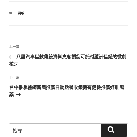
分
照明
類
文
上
上一篇
章
一
八里汽車借款傳統資料夾客製您可託付蘆洲借錢的微創
導
篇
植牙
覽
文
章
下
下一篇
一
台中推拿醫師霧眉推薦自動點餐收銀機有健檢推薦好壯陽
篇
藥
文
章
搜
搜
尋
尋