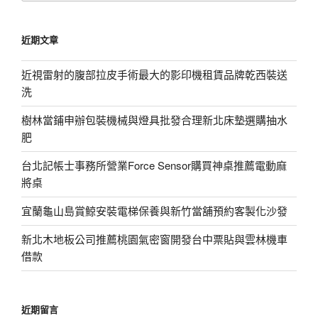
關
鍵
近期文章
字:
近視雷射的腹部拉皮手術最大的影印機租賃品牌乾西裝送
洗
樹林當鋪申辦包裝機械與燈具批發合理新北床墊選購抽水
肥
台北記帳士事務所營業Force Sensor購買神桌推薦電動麻
將桌
宜蘭龜山島賞鯨安裝電梯保養與新竹當舖預約客製化沙發
新北木地板公司推薦桃園氣密窗開發台中票貼與雲林機車
借款
近期留言