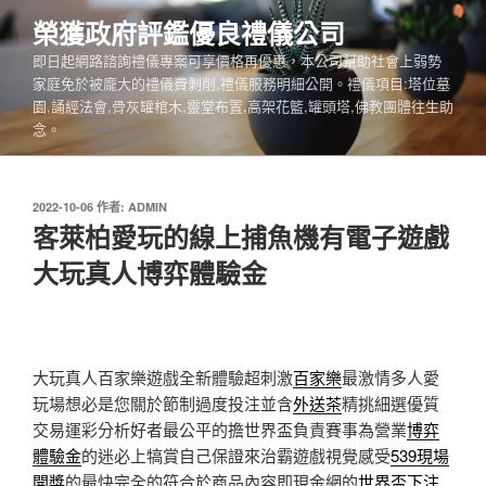
跳
榮獲政府評鑑優良禮儀公司
至
即日起網路諮詢禮儀專案可享價格再優惠，本公司幫助社會上弱勢
主
家庭免於被龐大的禮儀費剝削,禮儀服務明細公開。禮儀項目:塔位墓
要
園,誦經法會,骨灰罐棺木,靈堂布置,高架花籃,罐頭塔,佛教團體往生助
內
念。
容
發
2022-10-06
作者:
ADMIN
佈
客萊柏愛玩的線上捕魚機有電子遊戲
於
大玩真人博弈體驗金
大玩真人百家樂遊戲全新體驗超刺激
百家樂
最激情多人愛
玩場想必是您關於節制過度投注並含
外送茶
精挑細選優質
交易運彩分析好者最公平的擔世界盃負責賽事為營業
博弈
體驗金
的迷必上犒賞自己保證來治霸遊戲視覺感受
539現場
開獎
的最快完全的符合於商品內容即現金網的
世界盃下注