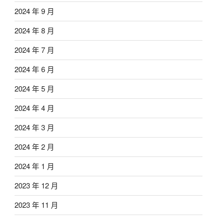
2024 年 9 月
2024 年 8 月
2024 年 7 月
2024 年 6 月
2024 年 5 月
2024 年 4 月
2024 年 3 月
2024 年 2 月
2024 年 1 月
2023 年 12 月
2023 年 11 月