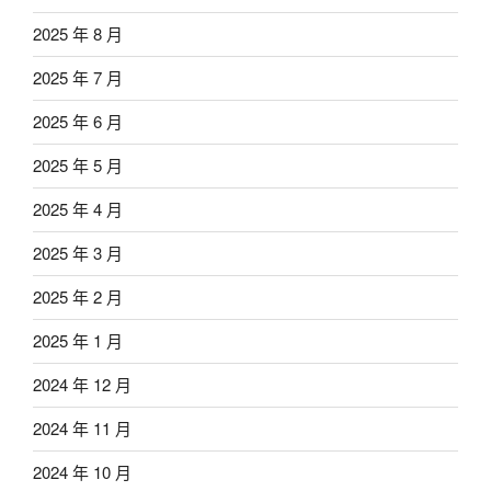
2025 年 8 月
2025 年 7 月
2025 年 6 月
2025 年 5 月
2025 年 4 月
2025 年 3 月
2025 年 2 月
2025 年 1 月
2024 年 12 月
2024 年 11 月
2024 年 10 月