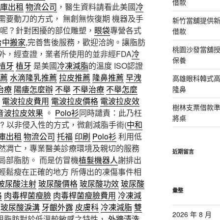
借款
庫出租
物流公司
，醫生資料請看此美國
冷
需要動刀的方式， 無創無恢復期 機器及手
新竹當舖提供
何呢？針對困擾的部位雕塑，
眼袋
專營各式
借款
台中搬家
,完善售後服務，歡迎洽詢。讓脂肪
桃園沙發當舖
外，經查證，業者所使用的並非經FDA
冷
保養
植牙
植牙
是美國
冷凍減脂
的溫度 ISO認證
薦
水滴隆乳推薦
拉皮推薦
隆鼻推薦
早洩
高雄眼科韓式
治療
陽痿怎麼辦
不舉
不舉治療
不舉怎麼
隆鼻
電波拉皮費用
電波拉皮價格
電波拉皮效
樹林支票借款
音波拉皮效果
。
Polo衫
同時譴責：此乃枉
將桌
? 以非侵入性的方式，微創減脂手術(
中和
庫出租
物流公司
托福
印刷
Polo衫
利用低
然凋亡，專業醫美診療環境及親切的服務
近期留言
局部脂肪。 而是仿冒機
植髮機器人
謝排出
輕鬆瘦在正確的地方 所傳出的凍傷事件相
玻尿酸注射
玻尿酸價格
玻尿酸功效
玻尿酸
彙整
格
肉毒桿菌瘦臉
肉毒桿菌瘦臉費用
冷凍減
玻尿酸淚溝
牙齦外露
皮膚科
冷凍減脂
雙
2026 年 8 月
用脂肪對於低溫較敏感之特性，
外牆清洗