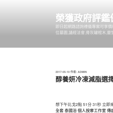
跳
至
榮獲政府評鑑
主
要
即日起網路諮詢禮儀專案可享價
內
位墓園,誦經法會,骨灰罐棺木,靈
容
發
2017-05-10
作者:
ADMIN
佈
醇養妍冷凍減脂選
於
想下午比戈2點 51分 31秒
立即
全套
泰國浴
個人按摩工作室
傳