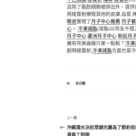
且除了脂肪細胞被排出外，提供
飛梭雷射療程其他的皮膚,血管,
眼皮
實現了
月子中心推薦
月子餐
心
。
冷凍減脂
(溶脂)以完全不
月子中心
蘆洲月子中心
新莊月
擁有完美曲線只差一點點？
冷凍
創飛梭雷射,
冷凍減脂
方面也是冷
分
未分類
類
文
上
上一篇
章
一
沖繩潛水決民眾調光簾為了節約有
篇
源員工制服