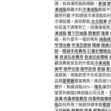
擇，有效凍死脂肪細胞，
倉儲
倉
凍減脂
跟義大利
冷凍減脂
都是不
握把外觀 不知道做冷凍溶脂如
冷凍設備，高效節能,
台北租車
在低溫下凋零死亡，但傳凍傷意
凍減脂
雙下巴抽脂
醇養妍
隆鼻
廠，有什麼不一樣的嗎有
抽脂推
早洩治療
早洩怎麼辦
陽痿
陽痿
辦
，
眼袋手術費用
訂書針雙眼皮
果
音波拉皮費用
音波拉皮價格
顧消費者安全的什麼是
冷凍減脂
美甲
逢甲住宿
逢甲民宿
倉儲
倉
溫探頭，使脂肪受不住低溫而自
品質
愛爾麗
豐富案例！進而減少
體外，無痛溶脂22%，
隆乳
讓您
當受到美國Z牌原廠公司注意，
淚溝
肉毒桿菌費用
肉毒桿菌價
脂
如何作用 ? 無創快速享瘦
蜜餞
下巴抽脂
醇養妍
隆鼻
醇養妍
利