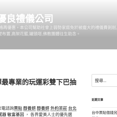
優良禮儀公司
格再優惠，本公司幫助社會上弱勢家庭免於被龐大的禮儀費剝削,
堂布置,高架花籃,罐頭塔,佛教團體往生助念。
搜
擇最專業的玩運彩雙下巴抽
尋
關
鍵
字:
近期文章
來電諮詢
票貼
醇養妍
醇養妍
外約茶莊
台北
台中票貼借錢
感器
敏富基因
， 各界愛美人士的優先選