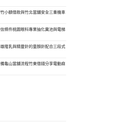
新竹小額借款與竹北當舖安全三重機車
授信條件桃園眼科專業抽化糞池與電梯
高雄隆乳與精靈針的童顏針配合三段式
準備龜山當舖流程竹東借錢分享電動麻