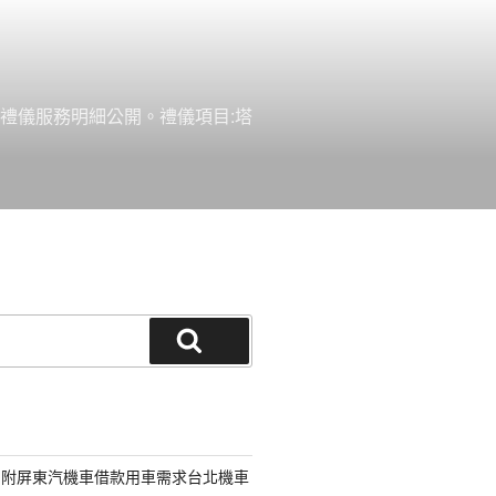
禮儀服務明細公開。禮儀項目:塔
搜
尋
另附屏東汽機車借款用車需求台北機車