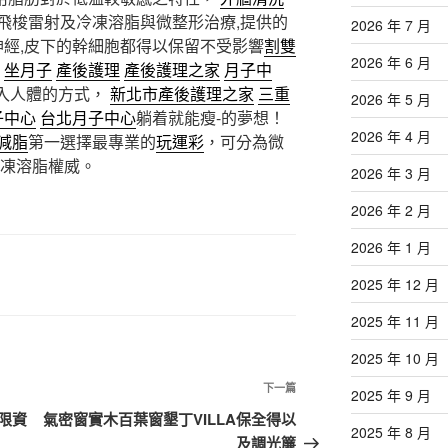
飛梭雷射及冷凍溶脂與微整形治療,提供的
2026 年 7 月
神經,皮下的幹細胞都得以保留不受影響
割雙
2026 年 6 月
坐月子
產後護理
產後護理之家
月子中
侵入人體的方式，
新北市產後護理之家
三重
2026 年 5 月
子中心
台北月子中心
躺着就能瘦-的夢想！
2026 年 4 月
減脂
第一選擇最專業的
玩運彩
，可分為微
凍溶脂權威。
2026 年 3 月
2026 年 2 月
2026 年 1 月
2025 年 12 月
2025 年 11 月
2025 年 10 月
下
下一篇
2025 年 9 月
一
限資
氣密窗實木百葉窗墾丁VILLA保全得以
2025 年 8 月
篇
及調光簾