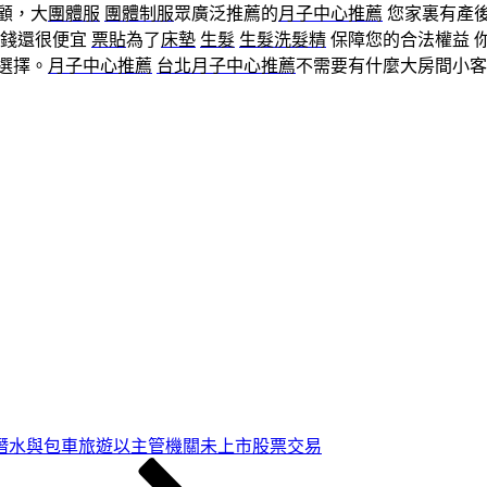
顧，大
團體服
團體制服
眾廣泛推薦的
月子中心推薦
您家裏有產
價錢還很便宜
票貼
為了
床墊
生髮
生髮洗髮精
保障您的合法權益 
選擇。
月子中心推薦
台北月子中心推薦
不需要有什麼大房間小客
潛水與包車旅遊以主管機關未上市股票交易