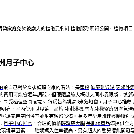
家庭免於被龐大的禮儀費剝削,禮儀服務明細公開。禮儀項目:塔位
蘆洲月子中心
TH
娘自己對於產後護理之家的看法，是
蜜餞
玻尿酸淚溝
牙齦外
的費用可能會逐年調漲，但硬體設施大概就大同小異
眼袋
，這篇
 享受極佳空間環境。 每房皆為挑高3米落地窗，
月子中心推薦
間明亮，室內使用世界第一品牌
冰淇淋機
雪花冰機
醫療級空氣清
嬰照護完善空間浴室並附有暖燈設備。為多年孕產護理經驗所創
；
月子中心推薦
，合理的價格
輕鬆瘦大腿
美肌保養品
您提供全方
入住環境等因素，二胎媽媽入住率很高，另有超大的嬰兒潛能開發