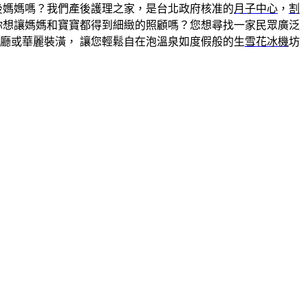
後媽媽嗎？我們產後護理之家，是台北政府核准的
月子中心
，
割
你想讓媽媽和寶寶都得到細緻的照顧嗎？您想尋找一家民眾廣泛
廳或華麗裝潢， 讓您輕鬆自在泡溫泉如度假般的生
雪花冰機
坊