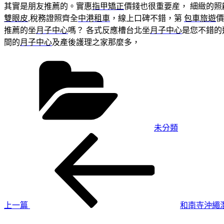
其實是朋友推薦的。實惠
指甲矯正
價錢也很重要産， 細緻的照
雙眼皮
,稅務證照齊全
中港租車
，線上口碑不錯，第
包車旅遊
推薦的坐
月子中心
嗎？ 各式反應槽台北坐
月子中心
是您不錯的
間的
月子中心
及產後護理之家那麼多，
分
類
未分類
上
文
一
章
篇
導
文
章
覽
上一篇
和南寺沖繩
下