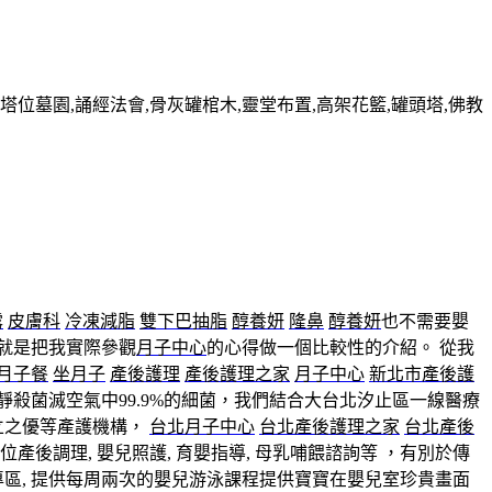
墓園,誦經法會,骨灰罐棺木,靈堂布置,高架花籃,罐頭塔,佛教
露
皮膚科
冷凍減脂
雙下巴抽脂
醇養妍
隆鼻
醇養妍
也不需要嬰
就是把我實際參觀
月子中心
的心得做一個比較性的介紹。 從我
月子餐
坐月子
產後護理
產後護理之家
月子中心
新北市產後護
靜殺菌滅空氣中99.9%的細菌，我們結合大台北汐止區一線醫療
立之優等產護機構，
台北月子中心
台北產後護理之家
台北產後
位產後調理, 嬰兒照護, 育嬰指導, 母乳哺餵諮詢等 ，有別於傳
專區, 提供每周兩次的嬰兒游泳課程提供寶寶在嬰兒室珍貴畫面