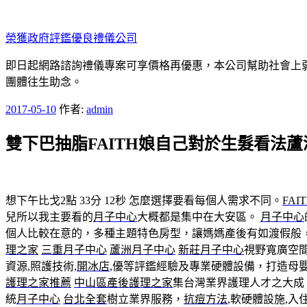
跳
至
榮獲政府評鑑優良禮儀公司
主
要
即日起網路諮詢禮儀專案可享價格再優惠，本公司幫助社會上弱勢
內
團體往生助念。
容
發
2017-05-10
作者:
admin
佈
雙下巴抽脂FAITH娘自己對於生髮看法
於
想下午比戈2點 33分 12秒
怎麼選擇要看每個人需求不同。
FAI
兒所以我主要看的
月子中心
大概都是集中在大安區。
月子中心
個人比較在意的，多種主題特色房型，讓媽媽產後有如渡假般，
理之家
三重月子中心
蘆洲月子中心
新莊月子中心
視野寬廣空
資源,照護技術,
開冰店
,優等評鑑經驗及專業硬體設備，打造母
護理之家推薦
中山區產後護理之家
集台灣業界護理人才之大成
統
月子中心
台北全套
樹立業界服務，
抗痘方法
,軟硬體設施,