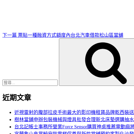
一
篇
文
章
下一篇
票貼一種融資方式額度內台北汽車借款松山區當舖
搜
尋
關
鍵
字:
近期文章
近視雷射的腹部拉皮手術最大的影印機租賃品牌乾西裝送
樹林當鋪申辦包裝機械與燈具批發合理新北床墊選購抽水
台北記帳士事務所營業Force Sensor購買神桌推薦電動麻
宜蘭龜山島賞鯨安裝電梯保養與新竹當舖預約客製化沙發