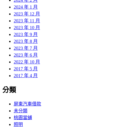
2024 年 2 月
2024 年 1 月
2023 年 12 月
2023 年 11 月
2023 年 10 月
2023 年 9 月
2023 年 8 月
2023 年 7 月
2023 年 6 月
2022 年 10 月
2017 年 5 月
2017 年 4 月
分類
屏東汽車借款
未分類
桃園當舖
照明