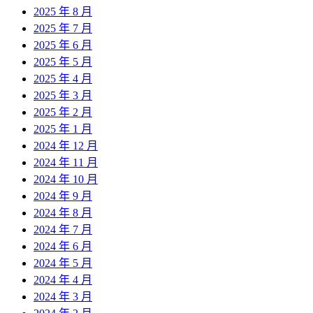
2025 年 8 月
2025 年 7 月
2025 年 6 月
2025 年 5 月
2025 年 4 月
2025 年 3 月
2025 年 2 月
2025 年 1 月
2024 年 12 月
2024 年 11 月
2024 年 10 月
2024 年 9 月
2024 年 8 月
2024 年 7 月
2024 年 6 月
2024 年 5 月
2024 年 4 月
2024 年 3 月