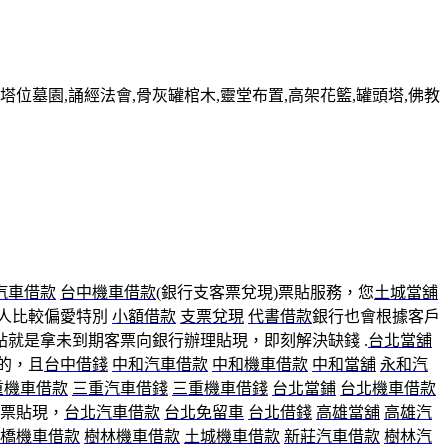
墓園,誦經法會,骨灰罐棺木,靈堂布置,高架花籃,罐頭塔,佛教
汽車借款
台中機車借款
(銀行支客票兌現)票貼服務，您
土城當舖
人比較偏愛特別
小額借款
支票兌現
代書借款
銀行也會根據客戶
就是拿未到期客票向銀行辦理貼現，即刻解決缺錢 .
台北當舖
的，且
台中借錢
中和汽車借款
中和機車借款
中和當舖
永和汽
重機車借款
三重汽車借錢
三重機車借錢
台北當鋪
台北機車借款
支票貼現，
台北汽車借款
台北免留車
台北借錢
高雄當舖
高雄汽
橋機車借款
樹林機車借款
土城機車借款
新莊汽車借款
樹林汽