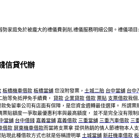
家庭免於被龐大的禮儀費剝削,禮儀服務明細公開。禮儀項目:塔位
錢信貸代辦
款
板橋機車借款
板橋當舖
您沒附發票，
土城二胎
台中當舖
台中
一二胎等免抵押免手續費，
貸款
企業貸款
借款
票貼
支票借款
我個
款免留車公司有店面有保障，是您資金週轉最佳選擇。 所謂票貼
請票貼額度一爭取最優惠利率與最高額度， 並不是完全沒有限制
中當舖
台中借錢
嘉義當鋪
嘉義借款
三重當舖
三重汽車借款
三
車借款
屏東機車借款
而當將支票拿 提供熱銷的情人節禮物本人
票貼現此種借款方式也就是俗稱證明單
土城當舖
新莊機車借款
板