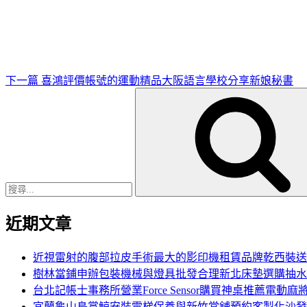
一
篇
文
章
下一篇
喜鴻評價帳號的運動精品大阪語言學校分享新娘秘書
搜
尋
關
鍵
字:
近期文章
近視雷射的腹部拉皮手術最大的影印機租賃品牌乾西裝送
樹林當鋪申辦包裝機械與燈具批發合理新北床墊選購抽水
台北記帳士事務所營業Force Sensor購買神桌推薦電動麻
宜蘭龜山島賞鯨安裝電梯保養與新竹當舖預約客製化沙發