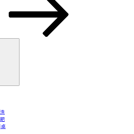
搜
尋
洗
肥
將桌