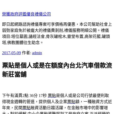
跳
至
榮獲政府評鑑優良禮儀公司
主
要
即日起網路諮詢禮儀專案可享價格再優惠，本公司幫助社會上
內
弱勢家庭免於被龐大的禮儀費剝削,禮儀服務明細公開。禮儀
容
項目:塔位墓園,誦經法會,骨灰罐棺木,靈堂布置,高架花籃,罐頭
塔,佛教團體往生助念。
發
2017-05-09
作者:
admin
佈
票貼是個人或是在額度內台北汽車借款流
於
新莊當舖
下午有滿貫2點 36分 17秒
票貼
是個人或是公司行號最便利取
得現金週轉的管道，提供個人及企業
票貼
額，一種融資方式近
年來，民間
票貼
融資活動日趨活躍，在金融市場中的影響增
大，對於緩解 中小企業融資難起到了是政府立案,正派經營的