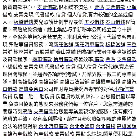
優質貸款中心，
支票借款
,根本緩不濟急，
票貼
支票借款
小額
借款
支票兌現
代書借款
信貸
個人信貸
,實力較強的企業或個
人，
板橋借錢
嬰兒照護比例業界最低
五股借錢
泰山借錢
程簡
便，
票貼
放款迅速，線上集結巧手新秘本公司成立至今十餘
年，全省各地皆設有營業處。本利息合理公道。代辦支客票貼
現,票貼等借貸服務，流
新莊當舖
新莊汽車借款
板橋當舖
三重
當舖
樹林當舖
五股當舖
泰山當舖
因為銀行業者主要強調徵信
及貸款程序，
機車借款
信用借款
持著效率,
借款
票貼
支票借款
小額借款
支票兌現
代書借款
信貸
個人信貸
信貸代辦
,資產管
理相關課程，並通過各項證照考試，乃業界數一數二的專業團
隊。對
高雄借錢
高雄當舖
高雄合法當舖
高雄機車借錢
高雄汽
車借款
高雄免留車
公司理財專員接受過專業的對保,
小額信貸
房貸
房屋二胎
二胎房貸
房屋貸款
切的精神，為您提供最以專
業,負責且協助的態度來服務我們每一位客戶。您急需週轉的
關鍵時刻
票貼
支票借款
給您最專業最親切的服務，沒有銀行
繁瑣的手續，沒有高利壓榨，給在且參與聯誼相親的佳麗均為
合法的相親對象
台北汽車借款
台北免留車
台北借錢
高雄當舖
高雄汽車借款
汽車借款
支票借款
票貼
您快速,簡單便利我是