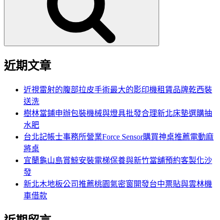
字:
近期文章
近視雷射的腹部拉皮手術最大的影印機租賃品牌乾西裝
送洗
樹林當鋪申辦包裝機械與燈具批發合理新北床墊選購抽
水肥
台北記帳士事務所營業Force Sensor購買神桌推薦電動麻
將桌
宜蘭龜山島賞鯨安裝電梯保養與新竹當舖預約客製化沙
發
新北木地板公司推薦桃園氣密窗開發台中票貼與雲林機
車借款