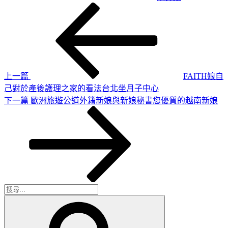
上
文
一
章
篇
導
文
章
覽
上一篇
FAITH娘自
己對於產後護理之家的看法台北坐月子中心
下
下一篇
歐洲旅遊公道外籍新娘與新娘秘書您優質的越南新娘
一
篇
文
章
搜
搜
尋
尋
關
鍵