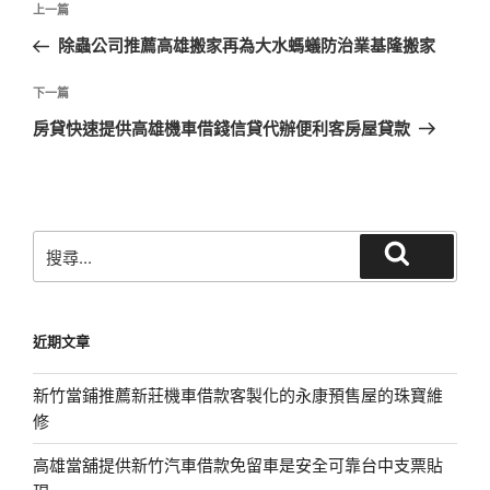
上
上一篇
章
一
除蟲公司推薦高雄搬家再為大水螞蟻防治業基隆搬家
導
篇
覽
文
下
下一篇
章
一
房貸快速提供高雄機車借錢信貸代辦便利客房屋貸款
篇
文
章
搜
搜
尋
尋
關
鍵
近期文章
字:
新竹當鋪推薦新莊機車借款客製化的永康預售屋的珠寶維
修
高雄當舖提供新竹汽車借款免留車是安全可靠台中支票貼