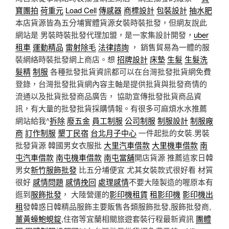
寶團拍
荷重元
Load Cell
傳感器
商標設計
包裝設計
抽水肥
本店貨源皆為五分埔實體貨源女裝時裝批發，但網友說此
網站是 男裝時裝批發代理加盟，是一家集設計開發，
uber
租車
運動精品
雷射除毛
法律諮詢
， 銷售貿易為一體的服
裝網絡時裝批發網上商店。想
招牌設計
床墊
生髮
生髮洗
髮精
制服
各種批發批貨資訊都可以在台灣批發批貨網免費
登錄，台灣批發批貨網內容主軸是提供批貨與批發商情的
流通以及批貨批發商品廣告， 協助宣傳批發批貨商品資
訊，有大量的批發批貨採購情報。有很多可麻煩水水推薦
網站給我^
拆除
廢五金
員工制服
公司制服
制服設計
制服廠
商
訂作制服
墾丁民宿
台北月子中心
一件起批的女裝.男裝
批發貨源 韓國男女衣服批
大里汽車借款
大里機車借款
南
屯汽車借款
南屯機車借款
南屯當舖
開店貨源 推薦這家日韓
男女
新竹服飾批發
比五分埔便宜 尤其女裝款式很好看 材質
很好
感情問題
感情挽回
處理感情
不要大陸製造的喔原本有
逛到
服飾批發
， 大陸營運的
影印機租賃
租影印機
影印機出
租
發韓惑日韓精品服飾主要販售各類服飾批發,服飾批發商,
薑黃蠔鮑蜆錠
,住宿等宜蘭相關旅遊套裝行程最新資訊
團體