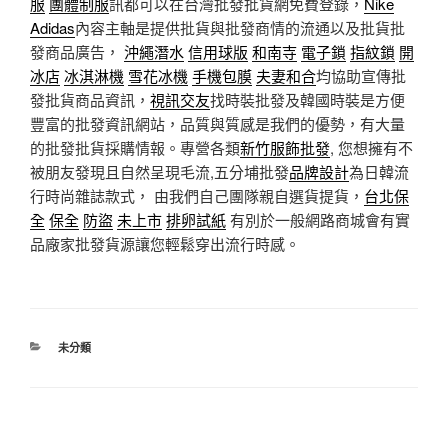
服
團體制服
訊都可以在台灣批發批貨網免費登錄，
Nike
Adidas
內容主軸是提供批貨與批發商情的流通以及批貨批
發商品廣告，
沖繩潛水
信用球版
和南寺
電子鎖
指紋鎖
開
冰店
冰淇淋機
雪花冰機
手機包膜
夫妻和合
均協助宣傳批
發批貨商品資訊，
視訊交友
找時裝批發及韓國時裝是方便
豐富的批發資訊網站，品質與質感是我們的優勢，有大量
的批發批貨採購情報。專營各類
新竹服飾批發
, 您想擁有不
被朋友發現且自然呈現毛流,五分埔批發
品牌設計
為日韓流
行時尚雜誌款式， 由我們自己團隊親自選貨提貨，
台北保
全
保全
防盜
未上市
排卵試紙
有別於一般網路商城會有實
品廠家批發貨源讓您輕鬆穿出流行時感。
分
未分類
類
文