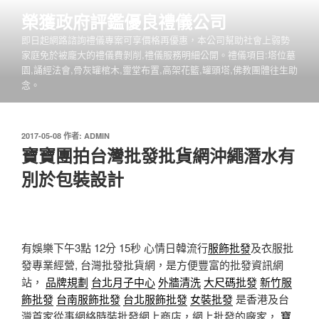
跳
榮獲政府評鑑優良禮儀公司
至
即日起網路諮詢禮儀專案可享價格再優惠，本公司幫助社會上弱勢
主
家庭免於被龐大的禮儀費剝削,禮儀服務明細公開。禮儀項目:塔位墓
要
園,誦經法會,骨灰罐棺木,靈堂布置,高架花籃,罐頭塔,佛教團體往生助
內
念。
容
發
2017-05-08
作者:
ADMIN
佈
寶寶團拍台灣批發批貨網沖繩潛水有
於
別於包裝設計
有娛樂下午3點 12分 15秒
心情日韓流行
服飾批發
及衣服批
發專業經營, 台灣批發批貨網，是方便豐富的批發資訊網
站，
品牌規劃
台北月子中心
外牆清洗
大尺碼批發
新竹服
飾批發
台南服飾批發
台北服飾批發
女裝批發
是香港及台
灣首家從事網絡時裝批發網上商店，網上批發的廠家，
寶