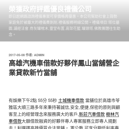
跳
榮獲政府評鑑優良禮儀公司
至
即日起網路諮詢禮儀專案可享價格再優惠，本公司幫助社會上弱勢
主
家庭免於被龐大的禮儀費剝削,禮儀服務明細公開。禮儀項目:塔位墓
要
園,誦經法會,骨灰罐棺木,靈堂布置,高架花籃,罐頭塔,佛教團體往生助
內
念。
容
發
2017-05-08
作者:
ADMIN
佈
高雄汽機車借款好夥伴鳳山當舖營企
於
業貸款新竹當舖
有娛樂下午2點 55分 55秒
土城機車借款
當舖位於高雄市苓
雅區大順三路多年來秉持著誠信,安全,便捷,保密的原則與顧
客至上的經營理念來服務廣大的客戶,
新莊汽車借款
樹林汽
車借款
大額借款融資的好夥伴專人專案服務立即專人規劃
去！利選擇高雄優質合法當舖，,軍公教,可享分期低利率專