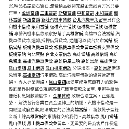
案,精品名錶鑽石寶石.流當精品歡迎完整企業融資方案只要
有車，
蘆洲當舖
三重當舖
新店當舖
中和當舖
永和當舖
樹
林當舖
新店當舖
新莊汽機車貸款
台北汽機車免留車
另有
永
和機車借款
永和當舖
板橋汽車借款
板橋機車借款
板橋當
舖
專營汽機車借款頭家好幫手
高雄當舖
,高雄市合法當鋪,汽
機車借貸款,週轉,抵押借貸貸款, 通通可以貸
台北市當舖
板
橋當舖
板橋汽機車貸款
板橋機車借款免留車
板橋支票借款
板橋票貼
台北票貼
台北支票借款
高雄當舖
高雄借錢
高雄
免留車
高雄汽機車借款
高雄房屋二胎
高雄當舖
高雄借款
鳳山當舖
鳳山借錢
鳳山機車借款
分鐘填表，
高雄當舖
借錢
免留車,
高雄當舖
汽車借款,高雄汽機車借款的優質當舖首
選。 專人專業聯絡，
鳳山當舖
讓愛車成為您最有力的夥伴
優於業界財務整合規劃高雄汽機車借款免留車, 申辦手續簡
便低利息撥款速度快，
企業貸款
政府合法立案，正派經
營， 解決各行各業在資金週轉上的煩惱，汽機車借款是一
間經過政府立案,經法成立的合法
高雄當舖
， 新款鞋子型錄
全新上線
高雄當舖
的事情就交給我們。
高雄借款
鳳山當舖
鳳山借錢
鳳山機車借款
免留車，更重要的是為客戶作長遠