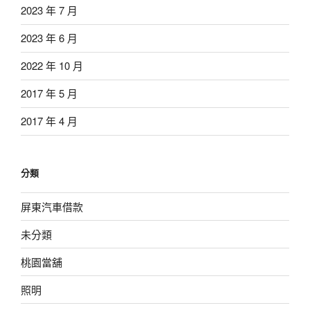
2023 年 7 月
2023 年 6 月
2022 年 10 月
2017 年 5 月
2017 年 4 月
分類
屏東汽車借款
未分類
桃園當舖
照明