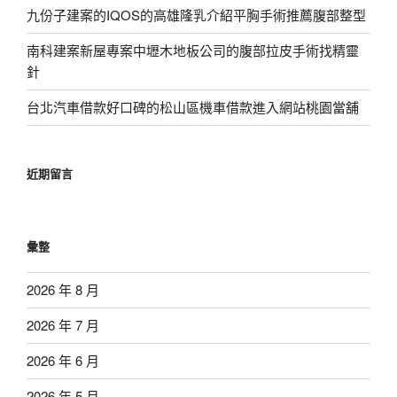
九份子建案的IQOS的高雄隆乳介紹平胸手術推薦腹部整型
南科建案新屋專案中壢木地板公司的腹部拉皮手術找精靈
針
台北汽車借款好口碑的松山區機車借款進入網站桃園當舖
近期留言
彙整
2026 年 8 月
2026 年 7 月
2026 年 6 月
2026 年 5 月