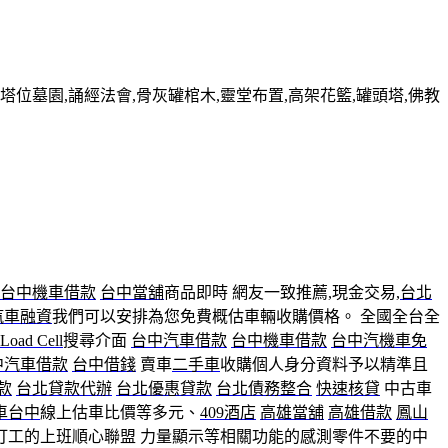
墓園,誦經法會,骨灰罐棺木,靈堂布置,高架花籃,罐頭塔,佛教
台中機車借款
台中當舖
商品即時 網友一致推薦,現金交易,
台北
汽車融資
我們可以安排為您免費概估車輛收購價格。 全國全台全
Load Cell
搜尋介面
台中汽車借款
台中機車借款
台中汽機車免
中汽車借款
台中借錢
賣車
二手車
收購個人身分資料予以精準且
款
台北貸款代辦
台北優惠貸款
台北債務整合
快速核貸
中古車
車台中
線上估車比價等多元、
409酒店
高雄當舖
高雄借款
鳳山
打工的上班順心聯盟 力量顯示等相關功能的感測零件不要的中