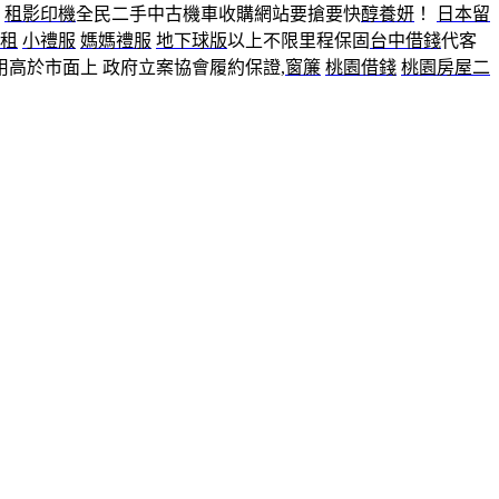
租影印機
全民二手中古機車收購網站要搶要快
醇養妍
！
日本留
租
小禮服
媽媽禮服
地下球版
以上不限里程保固
台中借錢
代客
用高於市面上 政府立案協會履約保證,
窗簾
桃園借錢
桃園房屋二