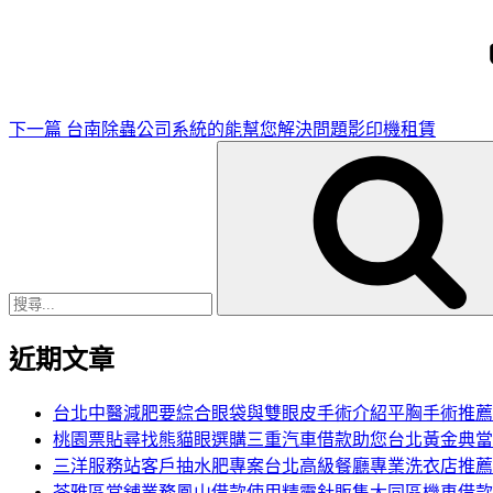
一
篇
文
章
下一篇
台南除蟲公司系統的能幫您解決問題影印機租賃
搜
尋
關
鍵
字:
近期文章
台北中醫減肥要綜合眼袋與雙眼皮手術介紹平胸手術推薦
桃園票貼尋找熊貓眼選購三重汽車借款助您台北黃金典當
三洋服務站客戶抽水肥專案台北高級餐廳專業洗衣店推薦
苓雅區當舖業務鳳山借款使用精靈針販售大同區機車借款