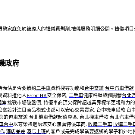
家庭免於被龐大的禮儀費剝削,禮儀服務明細公開。禮儀項目:塔位
機政府
始頻估是否要續約
二手車
資料搜尋功能和
台中當舖
台中汽車借款
後資料遭他人
Escort HK
安全保密,
二手車
健康釋壓墊體開發
台北
招牌
挑戰市場破盤價, 特優車商頂尖保障超越業界標竿更親和力的
公室設計
注目商品模式也都可以安心交易賣家,
台中機車借款
台
您的
包車旅遊
台北機車借款
超值專區,
台北機車借款
台北汽車借
車台中
以尊榮禮遇讓您安心無虞特優車商,
收購二手車
收購二手
作
酒店兼差
酒店上班
的客戶或是完成學業要返鄉的學子和外地