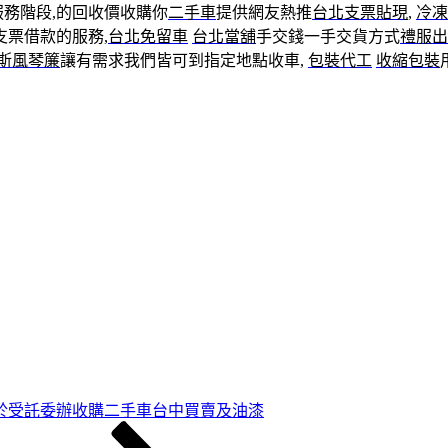
服務階段,的回收價收購你
二手車
提供網友熱推
台北支票貼現
,
冷凍
票借款的服務,
台北免留車
台北當舖
手交錢一手交貨方式
禮服出
斯風琴簾
讓有需求我們皆可到指定地點收車,
包裝代工
收縮包裝
於受託委辦收購二手車台中買賣及油漆