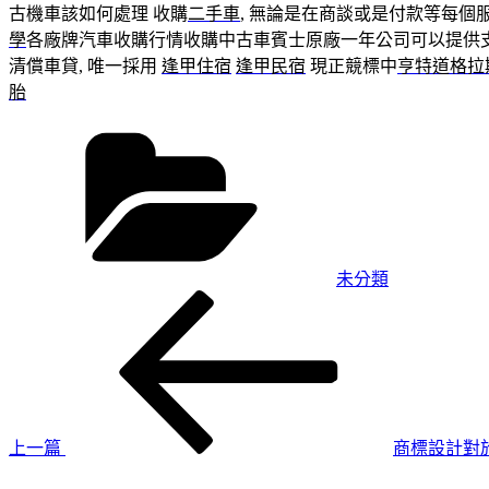
古機車該如何處理 收購
二手車
, 無論是在商談或是付款等每個
學
各廠牌汽車收購行情收購中古車賓士原廠一年公司可以提供支
清償車貸, 唯一採用
逢甲住宿
逢甲民宿
現正競標中
亨特道格拉
胎
分
類
未分類
上
文
一
章
篇
導
文
章
覽
上一篇
商標設計對
下