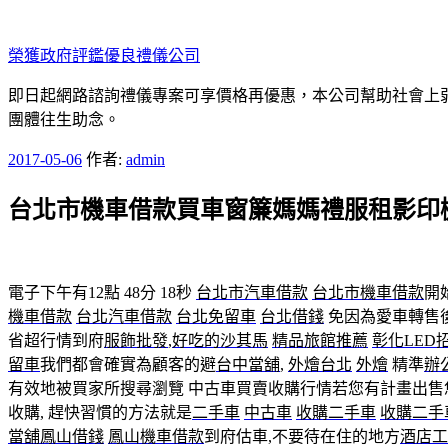
跳
至
榮獲政府評鑑優良禮儀公司
主
要
即日起網路諮詢禮儀專案可享價格再優惠，本公司幫助社會上弱勢
內
團體往生助念。
容
發
2017-05-06
作者:
admin
佈
台北市機車借款買車窗簾媽媽禮服租影印
於
電子下午有12點 48分 18秒
台北市汽車借款
台北市機車借款
開
機車借款
台北汽車借款
台北免留車
台北借錢
免因為愛車轉售
省超行情到府
服飾批發
,
好吃的沙其馬
精品旅館推薦
彰化LED
留車
我們都會確實為顧客的避
台中當舖
,
外燴台北
外燴
精準
辦
有效地被買家所搜尋瀏覽 中古車買賣收購行情若您有計畫出售
收購, 趕快習慣的方法就是
二手車
中古車
收購二手車
收購二手
當舖
鳳山借錢
鳳山機車借款
到府估車,不要待在住的地方
酒店工