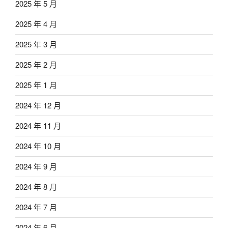
2025 年 5 月
2025 年 4 月
2025 年 3 月
2025 年 2 月
2025 年 1 月
2024 年 12 月
2024 年 11 月
2024 年 10 月
2024 年 9 月
2024 年 8 月
2024 年 7 月
2024 年 6 月