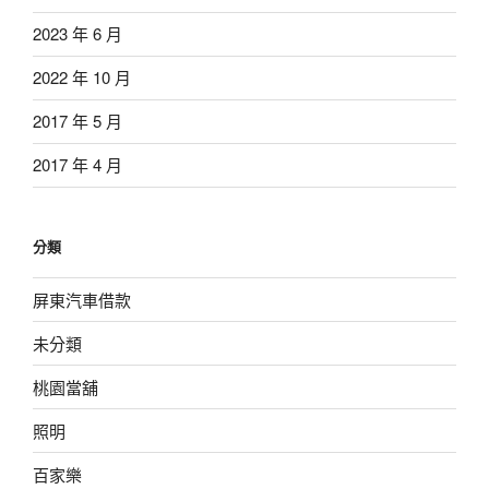
2023 年 6 月
2022 年 10 月
2017 年 5 月
2017 年 4 月
分類
屏東汽車借款
未分類
桃園當舖
照明
百家樂