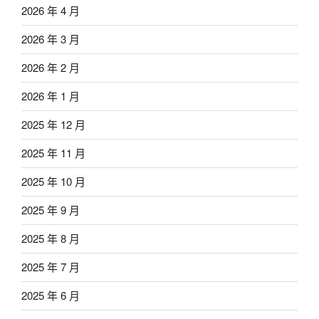
2026 年 4 月
2026 年 3 月
2026 年 2 月
2026 年 1 月
2025 年 12 月
2025 年 11 月
2025 年 10 月
2025 年 9 月
2025 年 8 月
2025 年 7 月
2025 年 6 月