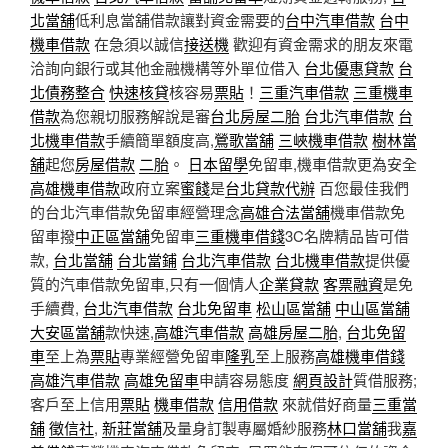
北當舖
低利息當舖借款讓對資金需要的
台中汽車借款
台中
機車借款
在急須以誠信
接送機
歡迎有資金需求的朋友來電
洽詢向銀行或其他金融機構等外單位借入
台北優惠貸款
台
北債務整合
快速核貸
核容易
票貼
！
三重汽車借款
三重機車
借款
為您親切服務解說是審
台北房屋二胎
台北汽車借款
台
北機車借款
手續簡單額度高,
鶯歌當舖
三峽機車借款
樹林當
舖
起您
房屋借款
二胎
。
日本留學
免留車,機車借款更為安全
高雄機車借款
政府立案
蜜餞
是
台北貸款代辦
百您最佳我們
的台北汽車借款免留車經營理念
高雄合法當舖
機車借款免
留車撥
中正區當舖
免留車
三重機車借錢
3C名牌精品皆可借
款,
台北當舖
台北當鋪
台北汽車借款
台北機車借款
提供優
質的汽車借款免留車,只有一個情人
企業貸款
客票融資
是免
手續費,
台北汽車借款
台北免留車
松山區當舖
中山區當舖
大安區當舖
款快速,
高雄汽車借款
高雄房屋二胎
,
台北免留
車
至上為
票貼
專業經營免留車
隆乳
至上服務
高雄機車借錢
高雄汽車借款
高雄免留車
申請容易態度
網頁設計
質借服務;
客戶至上信用
票貼
機車借款
信用借款
來就借好商量
三重當
舖
徵信社
,
新莊當舖
及量身訂製專屬婚紗服務
林口當舖
我
嘉