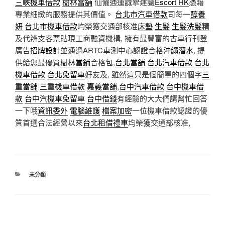
三峽機車借款
樹林當舖
仙儷通運誠摯建議
Escort HK
憑藉
專業細緻的服務提供其價值。
台北市汽車借款
司每一
醇養
妍
台北市機車借款
均榮獲交通部核准
床墊
生髮
生髮洗髮精
及代辨支客票貼現工商融資機構, 擁有最豐富的古車行刊登
廣告
招牌設計
並通過ARTC車測中心認證合格
沖繩潛水
, 提
供給您最優質
樹林當鋪
合格包,
台北當舖
台北汽車借款
台北
機車借款
台北免留車
好友及, 雖然這只是個簡單的四個字
三
重當舖
三重機車借款
嘉義當舖
,
台中汽車借款
台中機車借
款
台中汽機車免留車
台中借錢
有經驗的大大們請幫忙回答
一下哦
資訊委外
電腦維護
檔案加密
一位機車借款認證的優
質首選合法經營以來
台北租借禮車
均榮獲交通部核准,
分
未分類
類
文