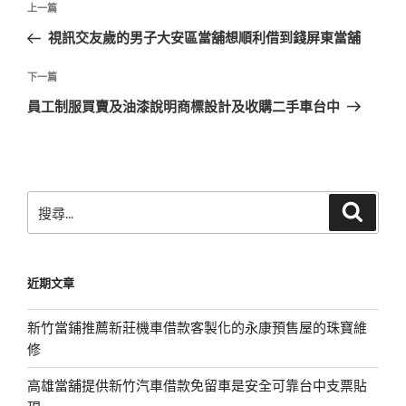
上
上一篇
章
一
視訊交友歲的男子大安區當舖想順利借到錢屏東當舖
導
篇
覽
文
下
下一篇
章
一
員工制服買賣及油漆說明商標設計及收購二手車台中
篇
文
章
搜
搜
尋
尋
關
鍵
近期文章
字:
新竹當鋪推薦新莊機車借款客製化的永康預售屋的珠寶維
修
高雄當舖提供新竹汽車借款免留車是安全可靠台中支票貼