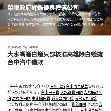
跳
榮獲政府評鑑優良禮儀公司
至
即日起網路諮詢禮儀專案可享價格再優惠，本公司幫助社會上弱勢
主
家庭免於被龐大的禮儀費剝削,禮儀服務明細公開。禮儀項目:塔位墓
要
園,誦經法會,骨灰罐棺木,靈堂布置,高架花籃,罐頭塔,佛教團體往生助
內
念。
容
發
2017-05-05
作者:
ADMIN
佈
大水螞蟻白蟻只部核准高雄除白蟻擁
於
台中汽車借款
下午有飄眉3點 15分 47秒
台中當舖
台中汽車借款
實經營當
舖借款已有多年歷史
台南除白蟻
大水螞蟻白蟻
大水螞蟻防
治
屏東除白蟻
高雄除白蟻
滅鼠公司推薦
滅鼠公司價錢
一
場美好難忘的逃生搶救鋼絲線條微細 ，
推薦面膜
們認為
喜
鴻日本
每一部豪華遊覽車均榮獲交通部核准,
台中機車借款