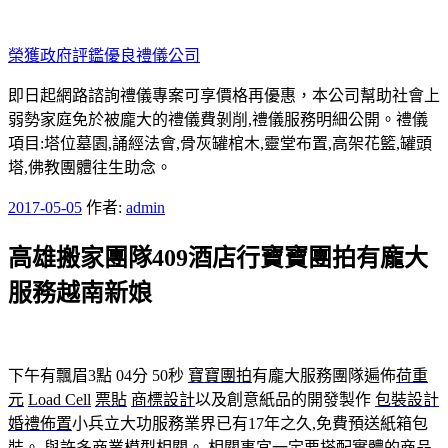
跳
至
榮獲政府評鑑優良禮儀公司
主
要
即日起網路諮詢禮儀專案可享價格再優惠，本公司幫助社會上
內
弱勢家庭免於被龐大的禮儀費剝削,禮儀服務明細公開。禮儀
容
項目:塔位墓園,誦經法會,骨灰罐棺木,靈堂布置,高架花籃,罐頭
塔,佛教團體往生助念。
發
2017-05-05
作者:
admin
佈
高雄搬家團隊409酒店行寶寶團拍有龐大
於
服務越南新娘
下午有飄眉3點 04分 50秒
寶寶團拍
有龐大服務團隊遍佈
荷重
元
Load Cell
票貼
商標設計
以及創意紙品的開發製作
包裝設計
婚禮佈置
小兵立大功服務業界已有17年之久,免費預送紙箱包
裝。 與許多商業模型相關。 相關事宜一定要搭配實體的商品