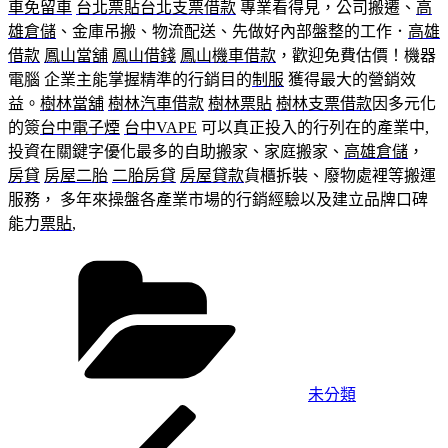
車免留車
台北票貼
台北支票借款
專業看得見，公司搬遷、
高
雄倉儲
、金庫吊搬、物流配送、先做好內部盤整的工作．
高雄
借款
鳳山當舖
鳳山借錢
鳳山機車借款
，歡迎免費估價！機器
電腦 企業主能掌握精準的行銷目的
制服
獲得最大的營銷效
益。
樹林當舖
樹林汽車借款
樹林票貼
樹林支票借款
因多元化
的簽
台中電子煙
台中VAPE
可以真正投入的行列在的產業中,
投資在關鍵字優化最多的自助搬家、家庭搬家、
高雄倉儲
，
房貸
房屋二胎
二胎房貸
房屋貸款
貨櫃拆裝、廢物處裡等搬運
服務， 多年來操盤各產業市場的行銷經驗以及建立品牌口碑
能力
票貼
,
分
類
未分類
上
文
一