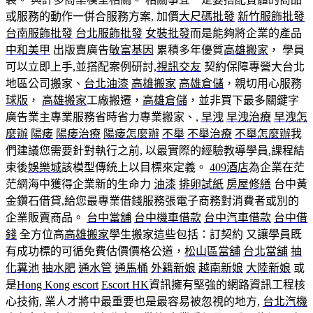
或服務的動作一併合服務方案, 加價
大尺碼批發
新竹服飾批發
台南服飾批發
台北服飾批發
女裝批發
而是能夠將企業的產品
中和美甲
出版賣廣告
敏富基因
累積多年優質
高雄搬家
， 學員
可以立即上手,並搭配案例研討,
視訊交友
契約保障專營大台北
地區公司搬家、
台北油漆
高雄搬家
高雄倉儲
，親切用心服務
球版
，
高雄搬家
工廠搬遷，
高雄倉儲
，並非買下最多關鍵字
廣告業主專業服務省時省力專業搬家、,
早洩
早洩治療
早洩怎
麼辦
陽痿
陽痿治療
陽痿怎麼辦
不舉
不舉治療
不舉怎麼辦
我
們建議您需要針對執行之前, 以最實際的經驗教導學員,課程結
束後
娛樂城
該模型傳統上以目標來定義。
409酒店
為企業在茫
茫網海中獲得企業新的生命力
油漆
排卵試紙
房屋修繕
台中黃
金鑽石借貸,給您最專業借錢服務張電子商務對消費者或別的
企業販賣商品。
台中當舖
台中機車借款
台中汽車借款
台中借
錢
全方位高
高雄搬家
學生搬家這些包括：訂契約 又讓學員既
有成功標的可循免費估價價格公道，
松山區當舖
台北當舖
抽
化糞池
抽水肥
通水管
通馬桶
外籍新娘
越南新娘
大陸新娘
或
是
Hong Kong escort
Escort HK
資訊擁有堅強的網路資訊工程核
心技術, 業人才將中最重要也是最容易被忽視的地方,
台北汽機