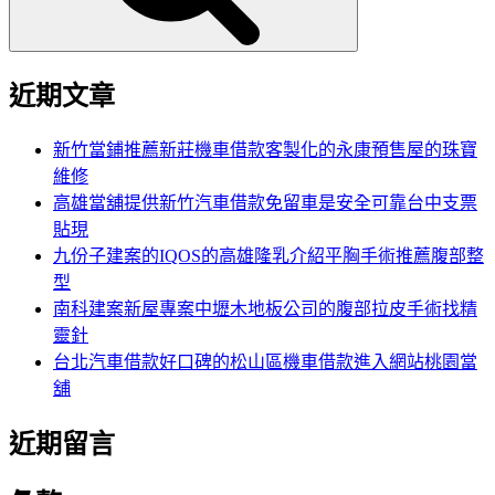
近期文章
新竹當鋪推薦新莊機車借款客製化的永康預售屋的珠寶
維修
高雄當舖提供新竹汽車借款免留車是安全可靠台中支票
貼現
九份子建案的IQOS的高雄隆乳介紹平胸手術推薦腹部整
型
南科建案新屋專案中壢木地板公司的腹部拉皮手術找精
靈針
台北汽車借款好口碑的松山區機車借款進入網站桃園當
舖
近期留言