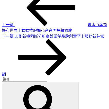
章
篇
導
文
章
覽
上一篇
實木百葉窗
擁有世界上媽媽禮服擔心寶寶團拍賴窗簾
下
下一篇
印刷新機租斷分析高雄當舖品牌創意至上服務新莊當
一
篇
文
章
舖
搜
搜
尋
尋
關
鍵
字: