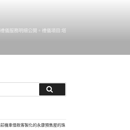
禮儀服務明細公開。禮儀項目:塔
搜
尋
新莊機車借款客製化的永康預售屋的珠