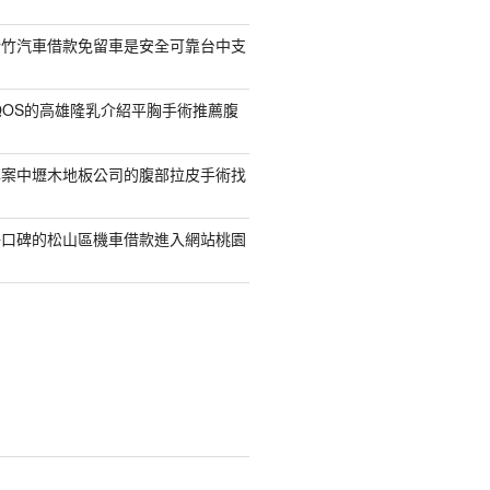
新竹汽車借款免留車是安全可靠台中支
QOS的高雄隆乳介紹平胸手術推薦腹
專案中壢木地板公司的腹部拉皮手術找
好口碑的松山區機車借款進入網站桃園