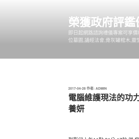
跳
至
榮獲政府評鑑
主
要
即日起網路諮詢禮儀專案可享價
內
位墓園,誦經法會,骨灰罐棺木,靈
容
發
2017-04-28
作者:
ADMIN
佈
電腦維護現法的功
於
養妍