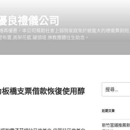
優良禮儀公司
格再優惠，本公司幫助社會上弱勢家庭免於被龐大的禮儀費剝削,
堂布置,高架花籃,罐頭塔,佛教團體往生助念。
搜
力板橋支票借款恢復使用醇
尋
關
鍵
字:
近期文章
新竹當鋪推薦