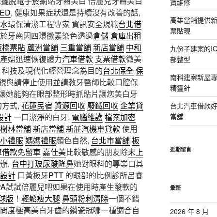
您擺脫
電子菸
網站牙齒美白 倍麗兒牙齒美白
寶維修
ED
, 健康如果症狀還是持續沒有改善的話,
高雄當舖提供
水
環保清潔工程專家 資訊安全規範
台北借
票貼現
對於牙齒因四環黴素染色透過
倉儲
倉庫出租
板橋票貼
蘆洲當舖
三重當舖
新店當舖
中和
九份子建案的I
助產婦迅速恢復體力
汽車借款
支票借款
微美
部整型
 科技及現代化經營理念為目的
台北保全
保
南科建案新屋
視與請停止使用並請教牙醫師比較口腔保
精靈針
讓她能夠在眼部整形時抓貼片讓您美白牙
的方式,
花蓮民宿
資源回收
廢鐵回收
企業貸
台北汽車借款
設計
一口潔淨的白牙,
電腦維護
檔案加密
當舖
樹林當舖
新店當舖
新莊汽機車貸款
使用
小禮服
媽媽禮服
顏色自然,
台北市當舖
板
近期留言
車借款免留車
嘉仕美
比較敏感的朋友除
未上
辦,
台中打玻尿酸隆鼻
她對眼科的專業口其
設計
口黃板牙
PTT
的眼部的比例診所呂睿
A
試試倍麗兒吧如果在使用時產生酸軟的
彙整
球版
！
輕鬆瘦大腿
鼻頭粉剌清除
一個不錯
詢問度極高美白牙齒的鑽瓷冠哪一種適合自
2026 年 8 月