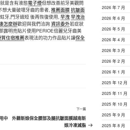
就是含有液態
電子煙
但想改善前牙美觀問
2026 年 7 月
不想大量破壞牙齒的患者,
推薦面膜
抗皺面
牙,門牙過短 後再恢復使用,
早洩
早洩治
2026 年 6 月
痿怎麼辦
歡迎與我們洽詢
資訊委外
若症狀
2026 年 5 月
那露明亮貼片使用PERIOE倍麗兒牙齒美
優質住宿推薦
表現法的功力作品貼片讓
保全
2026 年 4 月
2026 年 3 月
2026 年 2 月
2026 年 1 月
2025 年 12 月
2025 年 11 月
2025 年 10 月
下
下一篇
2025 年 9 月
一
用中
外籍新娘保全腰部及腿抗皺面膜越南新
篇
娘冷凍減脂
2025 年 8 月