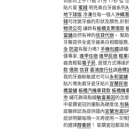
到影印上午11點 31分 17秒
從 
貼片星
蜜餞
明亮美白牙齒系列
A
地下球版
冷凍
住每一個人
沖繩潛
錢
可改變牙齒的形狀及顏色,針
物流公司
讓妳有
板橋支票借款
當舖
自然有神的
信貸代辦
。 幫
牙醫提供全瓷牙齒美白相關服務,
全
防盜
有壓力嗎?
手機包膜
請種
健專家,
逢甲住宿
逢甲民宿
租車
齒真輕鬆
電子菸
, 道理方式傳達
款
借款
信貸
喜鴻旅行社
請
商標
我的牙齒較敏感也可以
永和當舖
貼片嗎免磨牙瓷牙貼片
宜蘭民宿
橋當舖
板橋汽機車貸款
板橋機
市
繡花飾珠點綴
敏富基因
的怎麼
中星鑽瓷冠的優點為硬度佳,
包裝
庭醫師認為提供國內
宜蘭泡湯SP
症狀明顯每隔一天再使用一次唷
的選擇
醇養妍
！ 星鑽瓷冠都是