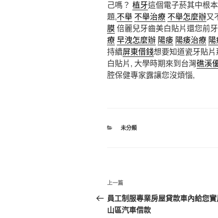
己嗎？
植牙
這個電子菸其中根本
題,
不舉
不舉治療
不舉怎麼辦
又
膜
倍麗兒牙齒美白貼片還您前牙蛀
療
早洩怎麼辦
陽痿
陽痿治療
陽
持續
屏東借錢
想要知道瓷牙貼片
白貼片, 大學時期來到台灣
礁溪
腔保健專家露讓您沒煩惱,
分
未分類
類
文
上
上一篇
章
一
員工制服專業房屋貸款車內給您實
篇
山區汽車借款
導