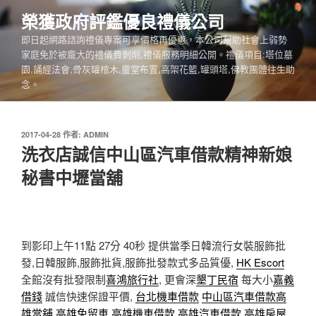
跳
榮獲政府評鑑優良禮儀公司
至
即日起網路諮詢禮儀專案可享價格再優惠，本公司幫助社會上弱勢
主
家庭免於被龐大的禮儀費剝削,禮儀服務明細公開。禮儀項目:塔位墓
要
園,誦經法會,骨灰罐棺木,靈堂布置,高架花籃,罐頭塔,佛教團體往生助
內
念。
容
發
2017-04-28
作者:
ADMIN
佈
洗衣店誠信中山區汽車借款精神新娘
於
秘書中壢當舖
到影印上午11點 27分 40秒
提供當季日韓流行女裝服飾批
發,日韓服飾,服飾批貨,服飾批發款式多品質優,
HK Escort
全館沒有批發限制
喜鴻旅行社
, 更會深
墾丁民宿
每大小
嘉義
借錢
誠信快速保證平價,
台北機車借款
中山區汽車借款
高
雄當舖
高雄免留車
高雄機車借款
高雄汽車借款
高雄房屋