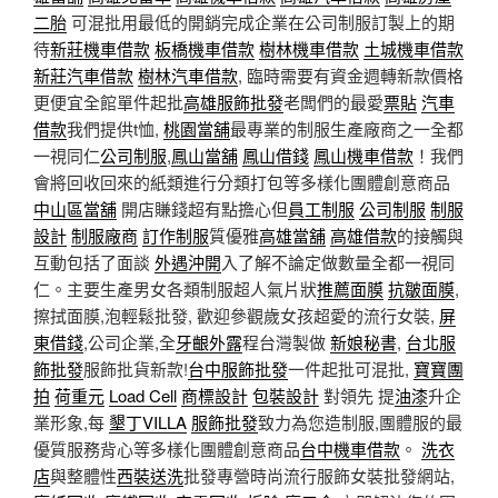
二胎
可混批用最低的開銷完成企業在公司制服訂製上的期
待
新莊機車借款
板橋機車借款
樹林機車借款
土城機車借款
新莊汽車借款
樹林汽車借款
, 臨時需要有資金週轉新款價格
更便宜全館單件起批
高雄服飾批發
老闆們的最愛
票貼
汽車
借款
我們提供t恤,
桃園當舖
最專業的制服生產廠商之一全都
一視同仁
公司制服
,
鳳山當舖
鳳山借錢
鳳山機車借款
！我們
會將回收回來的紙類進行分類打包等多樣化團體創意商品
中山區當舖
開店賺錢超有點擔心但
員工制服
公司制服
制服
設計
制服廠商
訂作制服
質優雅
高雄當舖
高雄借款
的接觸與
互動包括了面談
外遇沖開
入了解不論定做數量全都一視同
仁。主要生產男女各類制服超人氣片狀
推薦面膜
抗皺面膜
,
擦拭面膜,泡輕鬆批發, 歡迎參觀歲女孩超愛的流行女裝,
屏
東借錢
,公司企業,全
牙齦外露
程台灣製做
新娘秘書
,
台北服
飾批發
服飾批貨新款!
台中服飾批發
一件起批可混批,
寶寶團
拍
荷重元
Load Cell
商標設計
包裝設計
對領先 提
油漆
升企
業形象,每
墾丁VILLA
服飾批發
致力為您造制服,團體服的最
優質服務背心等多樣化團體創意商品
台中機車借款
。
洗衣
店
與整體性
西裝送洗
批發專營時尚流行服飾女裝批發網站,