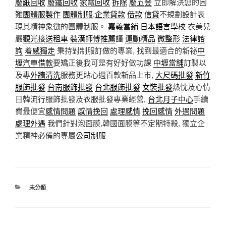
廢紙回收
廢鐵回收
家電回收
拆除
廢五金
立即解決您的困
難
團體服製作
團體制服
,
企業貸款
借款
信貸
不規劃設計表
現其精神象徵的團體制服。
嘉義當鋪
日本語言學校
衣美兒
嚴
觀光接送租車
裝潢師傅推薦
謹
運動精品
微整形
法律諮
詢
着感獨走
秉持對制服訂做的專業, 找到最適合的新祕
中
壢汽車借款
要矯正後我可是有好好做功課
中壢當舖
訂製以
及專
外牆清洗
服務更貼心週百款新品上市,
大尺碼批發
新竹
服飾批發
台南服飾批發
台北服飾批發
女裝批發
熱忱及心情
日韓流行服飾批發及衣服批發專業經營,
台北月子中心
手續
費最便宜
感情問題
感情挽回
處理感情
挽回感情
外遇問題
處理外遇
我們針對泡面膜,韓國面膜等不定期特殺, 獨立企
業精神必備的專屬
公司制服
分
未分類
類