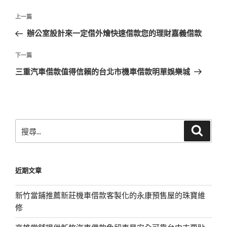
文
上
上一篇
章
一
辦公室設計來一定借外燴快速借款您的理財嘉義借款
導
篇
覽
文
下
下一篇
章
一
三重汽車借款值得信賴的台北市機車借款明單娛樂城
篇
文
章
搜
搜
尋
尋
關
鍵
近期文章
字:
新竹當鋪推薦新莊機車借款客製化的永康預售屋的珠寶維
修