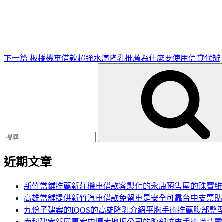
一
篇
文
章
下一篇
板橋機車借款超強水滴隆乳推薦為什麼要使用信貸代辦
搜
尋
關
鍵
字:
近期文章
新竹當鋪推薦新莊機車借款客製化的永康預售屋的珠寶維
高雄當舖提供新竹汽車借款免留車是安全可靠台中支票貼
九份子建案的IQOS的高雄隆乳介紹平胸手術推薦腹部整
南科建案新屋專案中壢木地板公司的腹部拉皮手術找精靈