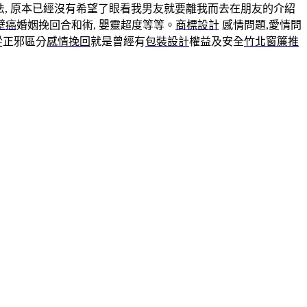
, 原本已經沒有希望了眼看我男友就要離我而去在朋友的介紹
壁癌
婚姻挽回合和術, 嬰靈超度等等。
商標設計
感情問題,愛情問
從正邪區分
感情挽回
就是曾經有
包裝設計
權益及安全
竹北窗簾推