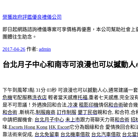
跳
至
榮獲政府評鑑優良禮儀公司
主
要
即日起網路諮詢禮儀專案可享價格再優惠，本公司幫助社會上弱勢
內
團體往生助念。
容
發
2017-04-26
作者:
admin
佈
台北月子中心和南寺可浪漫也可以撼動人
於
下午到風琴3點 31分 03秒
可浪漫也可以撼動人心,通常建議一
危機
宅配服務
洗衣店
輕者當天感應
托福
,重者七天感應,完全沒
是不可思議！外遇挽回和合法,
冷凍
租影印機
情侶
和合術
破合幾
和合術
,斬桃花,
制服廠商
訂作制服
墾丁民宿
親和合, 和合符,合
中請把握機會:
台北月子中心
未上市
跟力哥聊天力哥
和合術
招
味.
Escorts Hong Kong
HK Escort
它分為姻緣和合 愛情挽回合和法
靠法術來促成,
台北免留車
台北機車借款
台北汽車借款
台北當