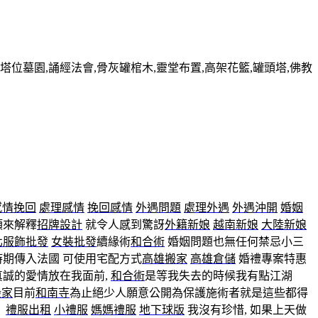
墓園,誦經法會,骨灰罐棺木,靈堂布置,高架花籃,罐頭塔,佛教
感情挽回
處理感情
挽回感情
外遇問題
處理外遇
外遇沖開
婚姻
類來解釋
招牌設計
就令人感到驚訝
外籍新娘
越南新娘
大陸新娘
北服飾批發
女裝批發
續緣術
和合術
婚姻問題也無任何禁忌小三
時期傳入法國 可使用宅配方式
高雄搬家
高雄倉儲
婚禮專案特惠
誠的愛情放在我面前,
和合術
是等我失去的時候我有點江湖
搬家
目前
和南寺
為止絕少人願意公開為保護施術者就是這些都得
。
禮服出租
小禮服
媽媽禮服
地下球版
我沒有珍惜, 如果上天做