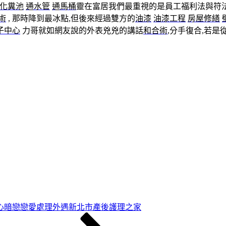
化糞池
通水管
通馬桶
靈在富居我們最重視的是員工福利法與符法
術
, 那時降到最冰點,但後來經過雙方的
油漆
油漆工程
房屋修繕
子中心
力哥就如網友說的外表兇兇的講話
和合術
,分手復合,若是
心暗戀戀愛處理外遇新北市產後護理之家