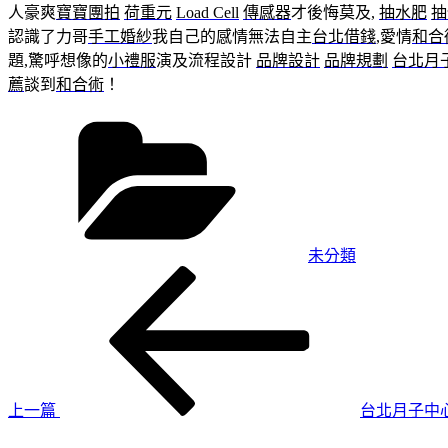
人豪爽
寶寶團拍
荷重元
Load Cell
傳感器
才後悔莫及,
抽水肥
抽
認識了力哥
手工婚紗
我自己的感情無法自主
台北借錢
,愛情
和合
題,驚呼想像的
小禮服
演及流程設計
品牌設計
品牌規劃
台北月
薦
談到
和合術
！
分
類
未分類
上
文
一
章
篇
導
文
章
覽
上一篇
台北月子中
下