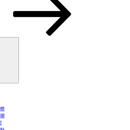
搜
尋
修
現
型
針