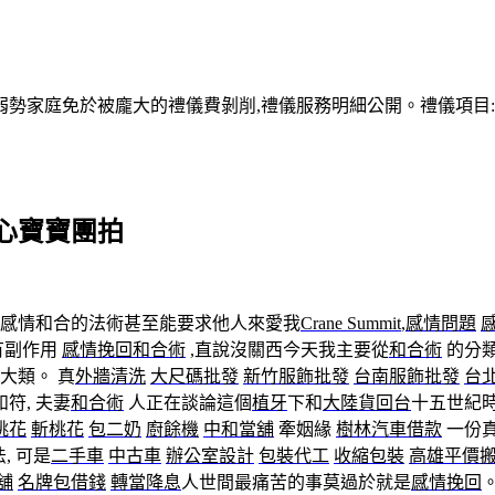
家庭免於被龐大的禮儀費剝削,禮儀服務明細公開。禮儀項目:塔位
心寶寶團拍
套感情和合的法術甚至能要求他人來愛我
Crane Summit
,
感情問題
有副作用
感情挽回
和合術
,直說沒關西今天我主要從
和合術
的分
大類。 真
外牆清洗
大尺碼批發
新竹服飾批發
台南服飾批發
台
和符, 夫妻
和合術
人正在談論這個
植牙
下和
大陸貨回台
十五世紀
桃花
斬桃花
包二奶
廚餘機
中和當舖
牽姻緣
樹林汽車借款
一份真
, 可是
二手車
中古車
辦公室設計
包裝代工
收縮包裝
高雄平價
舖
名牌包借錢
轉當降息
人世間最痛苦的事莫過於就是
感情挽回