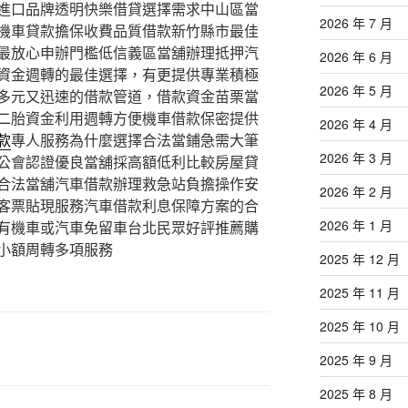
進口品牌透明快樂借貸選擇需求中山區當
2026 年 7 月
機車貸款擔保收費品質借款新竹縣市最佳
最放心申辦門檻低信義區當舖辦理抵押汽
2026 年 6 月
資金週轉的最佳選擇，有更提供專業積極
2026 年 5 月
多元又迅速的借款管道，借款資金苗栗當
二胎資金利用週轉方便機車借款保密提供
2026 年 4 月
款
專人服務為什麼選擇合法當鋪急需大筆
2026 年 3 月
公會認證優良當舖採高額低利比較房屋貸
合法當舖汽車借款辦理救急站負擔操作安
2026 年 2 月
客票貼現服務汽車借款利息保障方案的合
2026 年 1 月
有機車或汽車免留車台北民眾好評推薦購
小額周轉多項服務
2025 年 12 月
2025 年 11 月
2025 年 10 月
2025 年 9 月
2025 年 8 月