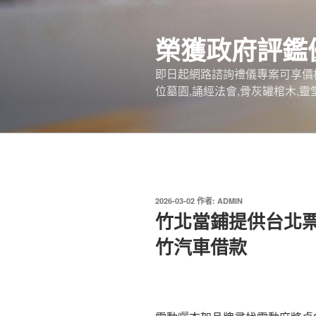
跳
至
榮獲政府評鑑
主
要
即日起網路諮詢禮儀專案可享價
內
位墓園,誦經法會,骨灰罐棺木,靈
容
發
2026-03-02
作者:
ADMIN
佈
竹北當鋪提供台北
於
竹汽車借款