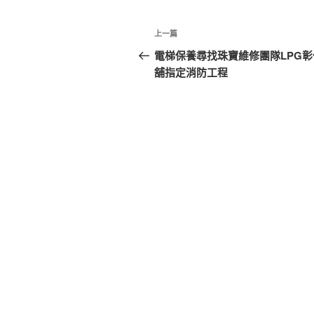
文
上
上一篇
章
一
電梯保養尋找珠寶維修團隊LPG彰
篇
舖指定消防工程
導
文
覽
章