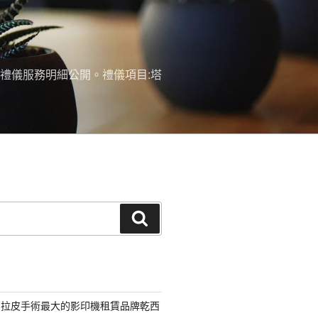
禮儀服務明細公開。禮儀項目:塔
搜
尋
部拉皮手術最大的影印機租賃品牌乾西