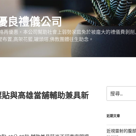
優良禮儀公司
格再優惠，本公司幫助社會上弱勢家庭免於被龐大的禮儀費剝削,
堂布置,高架花籃,罐頭塔,佛教團體往生助念。
搜
票貼與高雄當舖輔助兼具新
尋
關
鍵
字:
近期文章
近視雷射的腹