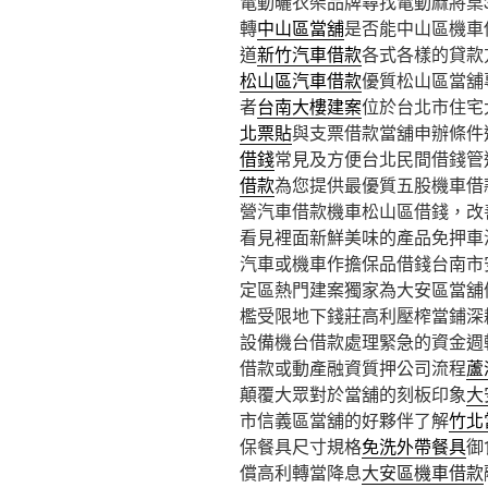
電動曬衣架品牌尋找電動麻將桌3點
轉
中山區當舖
是否能中山區機車
道
新竹汽車借款
各式各樣的貸款
松山區汽車借款
優質松山區當舖
者
台南大樓建案
位於台北市住宅
北票貼
與支票借款當舖申辦條件
借錢
常見及方便台北民間借錢管
借款
為您提供最優質五股機車借
營汽車借款機車松山區借錢，改
看見裡面新鮮美味的產品免押車
汽車或機車作擔保品借錢台南市
定區熱門建案獨家為大安區當舖
檻受限地下錢莊高利壓榨當鋪深
設備機台借款處理緊急的資金週
借款或動產融資質押公司流程
蘆
顛覆大眾對於當舖的刻板印象
大
市信義區當舖的好夥伴了解
竹北
保餐具尺寸規格
免洗外帶餐具
御
償高利轉當降息
大安區機車借款