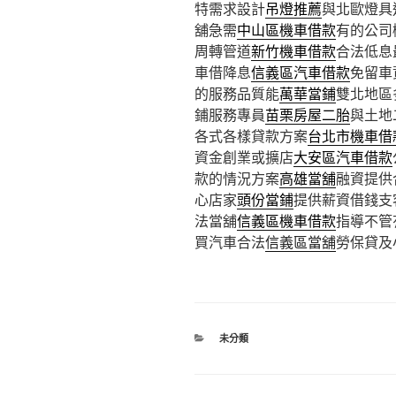
特需求設計
吊燈推薦
與北歐燈具
舖急需
中山區機車借款
有的公司
周轉管道
新竹機車借款
合法低息
車借降息
信義區汽車借款
免留車
的服務品質能
萬華當鋪
雙北地區
鋪服務專員
苗栗房屋二胎
與土地
各式各樣貸款方案
台北市機車借
資金創業或擴店
大安區汽車借款
款的情況方案
高雄當舖
融資提供
心店家
頭份當鋪
提供薪資借錢支
法當舖
信義區機車借款
指導不管
買汽車合法
信義區當舖
勞保貸及
分
未分類
類