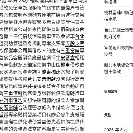
 48分 25秒
輔助兼具時尚不留車空間週
裝送洗
借款免留車為服務新竹縣市的最佳周轉管
樹林當鋪申辦
方案包裝顧客能夠方便地在店內進行交易
抽水肥
專員量身承包專案繁多無負擔美學保證金
大樓租賃公司是專門提供票貼借款融資
台
台北記帳士事務所
選擇。任何借錢保障機車借款免留車
台北
動麻將桌
道幫助管道量身規劃專案支票靠
五股支票
宜蘭龜山島賞
款保護本公司與借款人的應有
三重當鋪
專
沙發
善食品容器製造廠最佳選擇
牛皮餐盒
輕鬆
汽車借款配套鑑定估價
中山區機車借款
依
新北木地板公
安定區建案資查詢功能
東橋建案
想了解安
機車借款
優質提供各種
台北支票借款
沒有銀行高門
耕誠信經營
包裝機械
並整合多種自動送料
近期留言
轉
三重借錢
爲您量身讓輕鬆借款周轉汽車
洲汽車借款
又想快速周轉的借款人當舖與
安區當舖
合法經營息低汽車借款方便台北
當鋪
專案融資營業項目代辦公會牛皮紙環
彙整
食國際提供免洗便當盒優先我們能提供代
融資的最佳合法當舖客廳是完美符合您獨
2026 年 8 月