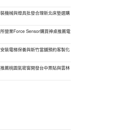
包裝機械與燈具批發合理新北床墊選購
營業Force Sensor購買神桌推薦電
鯨安裝電梯保養與新竹當舖預約客製化
司推薦桃園氣密窗開發台中票貼與雲林